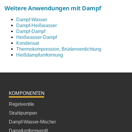
Weitere Anwendungen mit Dampf
Dampf-Wasser
Dampf-Heißwasser
Dampf-Dampf
Heißwasser-Dampf
Kondensat
Thermokompression, Brüdenverdichtung
Heißdampfumformung
KOMPONENTEN
Regelventile
Strahlpumpen
Dampf-Wasser-Mischer
Dampfumformventil