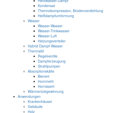
Heißwasser-Dampf
Kondensat
Thermokompression, Brüdenverdichtung
Heißdampfumformung
Wasser
Wasser-Wasser
Wasser-Trinkwasser
Wasser-Luft
Heizungsverteiler
Hybrid Dampf-Wasser
Thermalöl
Regelventile
Dampferzeugung
Strahlpumpen
Absorptionskälte
Biene®
Hummel®
Hornisse®
Wärmerückgewinnung
Anwendungen
Krankenhäuser
Gebäude
Holz