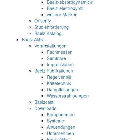
Baelz-absorpdynamic®
Baelz-electrodyn®
weitere Marken
Oriverify
Studienförderung
Baelz Katalog
Baelz Aktiv
Veranstaltungen
Fachmessen
Seminare
Impressionen
Baelz Publikationen
Regelventile
Kältetechnik
Dampflösungen
Wasserstrahlpumpen
Baelzcast
Downloads
Komponenten
Systeme
Anwendungen
Unternehmen
Baelz Aktiv