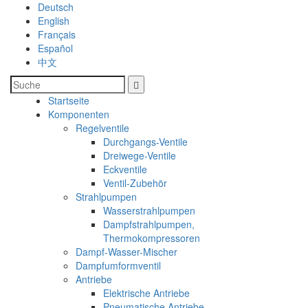
Deutsch
English
Français
Español
中文
Startseite
Komponenten
Regelventile
Durchgangs-Ventile
Dreiwege-Ventile
Eckventile
Ventil-Zubehör
Strahlpumpen
Wasserstrahlpumpen
Dampfstrahlpumpen,
Thermokompressoren
Dampf-Wasser-Mischer
Dampfumformventil
Antriebe
Elektrische Antriebe
Pneumatische Antriebe