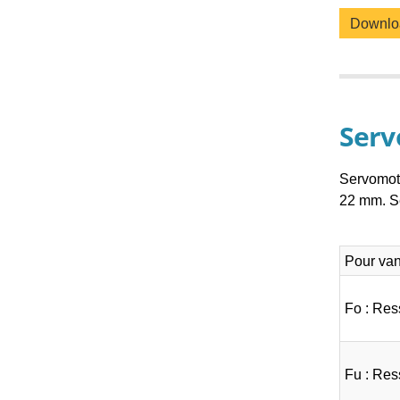
Downl
Serv
Servomote
22 mm. Se
Pour van
Fo : Res
Fu : Res