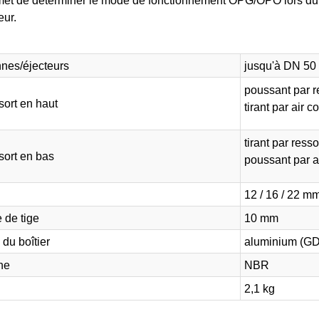
ur.
nes/éjecteurs
jusqu'à DN 50
poussant par r
sort en haut
tirant par air 
tirant par resso
sort en bas
poussant par a
12 / 16 / 22 m
 de tige
10 mm
 du boîtier
aluminium (GD
ne
NBR
2,1 kg