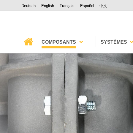
Deutsch
English
Français
Español
中文
COMPOSANTS
SYSTÈMES
Vannes de régulation
Vapeur
Éjecteurs,
Eau
Thermocompresseurs
Hybride Vapeu
Mélangeurs vapeur-eau
Huile thermiqu
Vanne de désurchauffe
Froid
Servomoteurs
Régulateurs