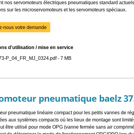
t nos servomoteurs électriques pneumatiques standard actuels
ons sur les microservomoteurs et les servomoteurs spéciaux.
z-nous votre demande
ons d'utilisation / mise en service
3-P_04_FR_MJ_0324.pdf - 7 MB
omoteur pneumatique baelz 37
ur pneumatique linéaire compact pour les petits vannes de régu
ées aux systèmes compacts où les lieux de montage sont limit
ut être utilisé pour mode OPG (vanne fermée sans air comprim
et de déterminer le mode de fonctionnement OPG/OPO lors du 