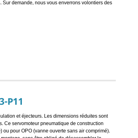
. Sur demande, nous vous enverrons volontiers des
3-P11
lation et éjecteurs. Les dimensions réduites sont
és. Ce servomoteur pneumatique de construction
é) ou pour OPO (vanne ouverte sans air comprimé).
montage, sans être obligé de désassembler le