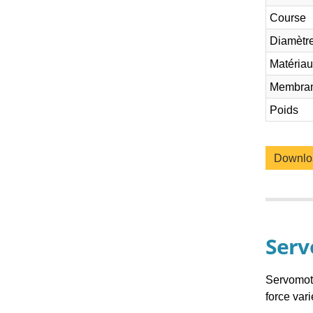
Course
Diamètre
Matériau
Membra
Poids
Downl
Serv
Servomote
force var