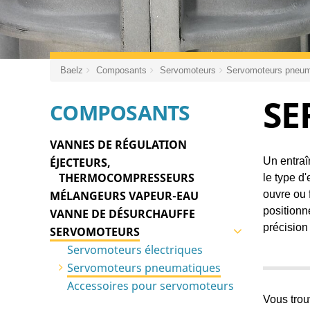
Technique de
commande
Échangeurs de chaleur
Baelz
Composants
Servomoteurs
Servomoteurs pneum
Générateurs de vapeur
SE
COMPOSANTS
Bâches
VANNES DE RÉGULATION
Sondes, capteurs
Un entraî
ÉJECTEURS,
Thermostats,
THERMOCOMPRESSEURS
le type d'
contacteurs, pompes
ouvre ou 
MÉLANGEURS VAPEUR-EAU
positionn
VANNE DE DÉSURCHAUFFE
Robinetterie et
précision
accessoires
SERVOMOTEURS
Servomoteurs électriques
Pièces de rechange
Servomoteurs pneumatiques
Accessoires pour servomoteurs
Vous trou