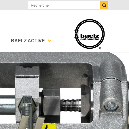
BAELZ ACTIVE
Événements
Publications Baelz
Téléchargements
Baelz Calculator
Actualité Baelz
Lettres d'information