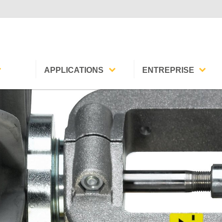
APPLICATIONS
ENTREPRISE
Bâtiments
Contact
Bois
Travailler chez Baelz
r-Eau
Industrie
Mission
pharmaceutique
e
Historique
Textiles
Univers des marques
Réseaux de chauffage
Oriverify
d'autres applications