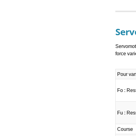
Serv
Servomote
force var
Pour van
Fo : Res
Fu : Res
Course