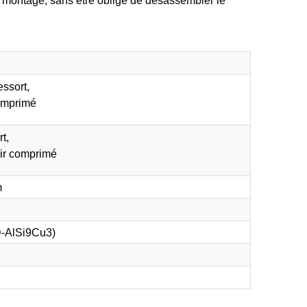
essort,
comprimé
rt,
ir comprimé
m
-AlSi9Cu3)