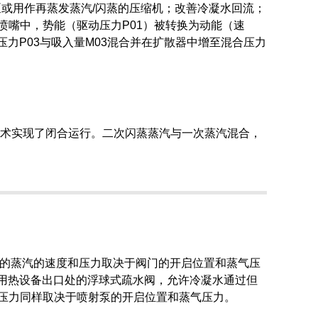
汽泵或用作再蒸发蒸汽/闪蒸的压缩机；改善冷凝水回流；
喷嘴中，势能（驱动压力P01）被转换为动能（速
力P03与吸入量M03混合并在扩散器中增至混合压力
技术实现了闭合运行。二次闪蒸蒸汽与一次蒸汽混合，
备的蒸汽的速度和压力取决于阀门的开启位置和蒸气压
在用热设备出口处的浮球式疏水阀，允许冷凝水通过但
压力同样取决于喷射泵的开启位置和蒸气压力。