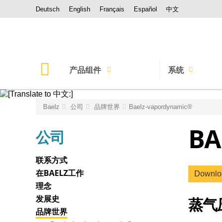
Deutsch
English
Français
Español
中文
产品组件
系统
控制阀门
蒸汽
Baelz
公司
品牌世界
Baelz-vapordynamic®
BA
控制喷射泵
水
公司
蒸汽-水混合器
汽-水供热站
联系方式
蒸汽转换阀
热油
在BAELZ工作
Downl
理念
执行器
发展史
蒸气
控制器
品牌世界