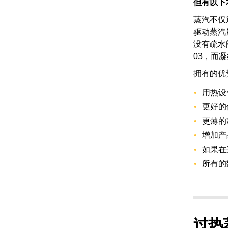
但有以下
蒸汽不仅
驱动蒸汽
没有疏水
03，而
拥有的优
用热设
更好的
更薄的
增加产
如果在
所有的
过热