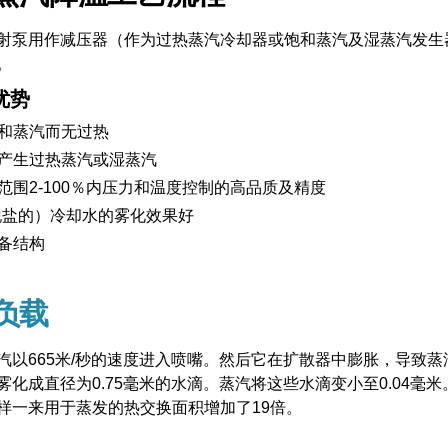
射泵用作减压器（作为过热蒸汽冷却器或饱和蒸汽及湿蒸汽发生
。
优势
和蒸汽而无过热
产生过热蒸汽或湿蒸汽
范围2-100％内压力和温度控制的高品质及精度
脱盐的）冷却水的雾化效果好
备结构
负载
汽以665米/秒的速度进入喷嘴。然后它在扩散器中膨胀，导致蒸
化成直径为0.75毫米的水滴。蒸汽将这些水滴变小至0.04毫米。这
样一来用于蒸发的热交换面积增加了19倍。