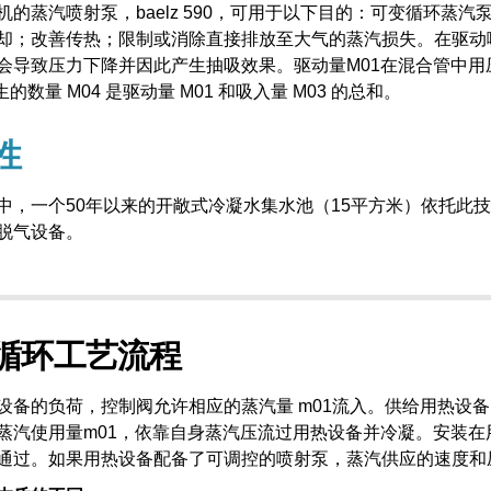
Baelz 目录
机的蒸汽喷射泵，baelz 590，可用于以下目的：可变循环蒸
却；改善传热；限制或消除直接排放至大气的蒸汽损失。在驱动
会导致压力下降并因此产生抽吸效果。驱动量M01在混合管中用压
生的数量 M04 是驱动量 M01 和吸入量 M03 的总和。
性
中，一个50年以来的开敞式冷凝水集水池（15平方米）依托此
脱气设备。
循环工艺流程
设备的负荷，控制阀允许相应的蒸汽量 m01流入。供给用热设
蒸汽使用量m01，依靠自身蒸汽压流过用热设备并冷凝。安装
通过。如果用热设备配备了可调控的喷射泵，蒸汽供应的速度和