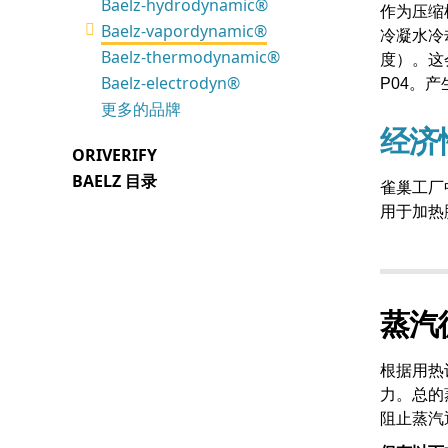
Baelz-hydrodynamic®
控制技术
作为压缩
Baelz-vapordynamic®
冷凝水冷
换热器
Baelz-thermodynamic®
度）。这
Baelz-electrodyn®
P04。产
蒸汽发生器
更多的品牌
压力容器
经济
ORIVERIFY
传感器
BAELZ 目录
雀巢工厂
恒温器、监测装置和泵
用于加热
配件和附件
备件
蒸汽
根据用热
力。总的
阻止蒸汽