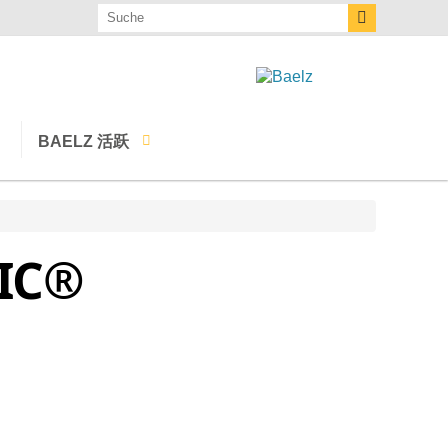
BAELZ 活跃
事件
IC®
下载
当前
通讯
Baelz服务
查询