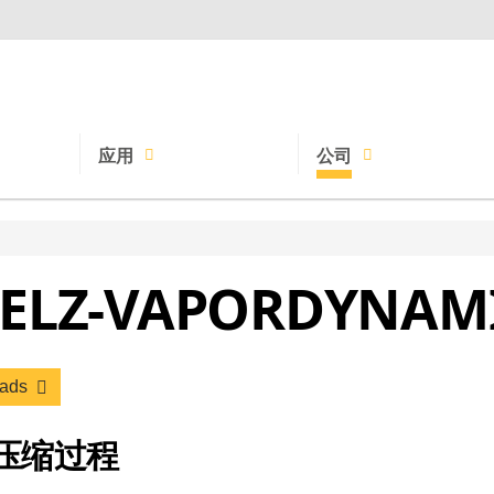
应用
公司
建筑
联系方式
ELZ-VAPORDYNAM
木材
在Baelz工作
制药
理念
纺织
发展史
oads
供热网
品牌世界
压缩过程
其他应用
Oriverify